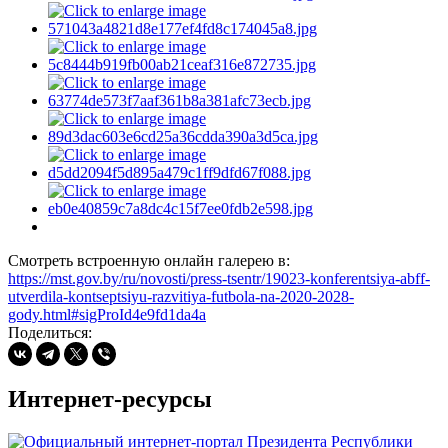
Смотреть встроенную онлайн галерею в:
https://mst.gov.by/ru/novosti/press-tsentr/19023-konferentsiya-abff-
utverdila-kontseptsiyu-razvitiya-futbola-na-2020-2028-
gody.html#sigProId4e9fd1da4a
Поделиться:
Интернет-ресурсы