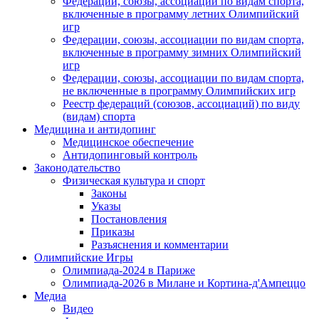
Федерации, союзы, ассоциации по видам спорта,
включенные в программу летних Олимпийский
игр
Федерации, союзы, ассоциации по видам спорта,
включенные в программу зимних Олимпийский
игр
Федерации, союзы, ассоциации по видам спорта,
не включенные в программу Олимпийских игр
Реестр федераций (союзов, ассоциаций) по виду
(видам) спорта
Медицина и антидопинг
Медицинское обеспечение
Антидопинговый контроль
Законодательство
Физическая культура и спорт
Законы
Указы
Постановления
Приказы
Разъяснения и комментарии
Олимпийские Игры
Олимпиада-2024 в Париже
Олимпиада-2026 в Милане и Кортина-д'Ампеццо
Медиа
Видео