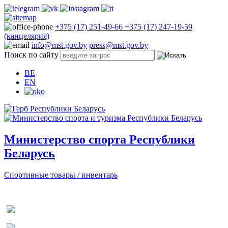
+375 (17) 251-49-66
+375 (17) 247-19-59
(канцелярия)
info@mst.gov.by
press@mst.gov.by
Поиск по сайту
BE
EN
Министерство спорта Республики
Беларусь
Спортивные товары / инвентарь