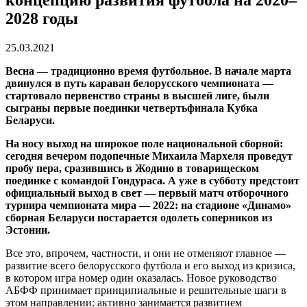
концепцию развития футбола на 2020–
2028 годы
25.03.2021
Весна — традиционно время футбольное. В начале марта
двинулся в путь караван белорусского чемпионата —
стартовало первенство страны в высшей лиге, были
сыграны первые поединки четвертьфинала Кубка
Беларуси.
На носу выход на широкое поле национальной сборной:
сегодня вечером подопечные Михаила Мархеля проведут
пробу пера, сразившись в Жодино в товарищеском
поединке с командой Гондураса. А уже в субботу предстоит
официальный выход в свет — первый матч отборочного
турнира чемпионата мира — 2022: на стадионе «Динамо»
сборная Беларуси постарается одолеть соперников из
Эстонии.
Все это, впрочем, частности, и они не отменяют главное —
развитие всего белорусского футбола и его выход из кризиса,
в котором игра номер один оказалась. Новое руководство
АБФФ принимает принципиальные и решительные шаги в
этом направлении: активно занимается развитием