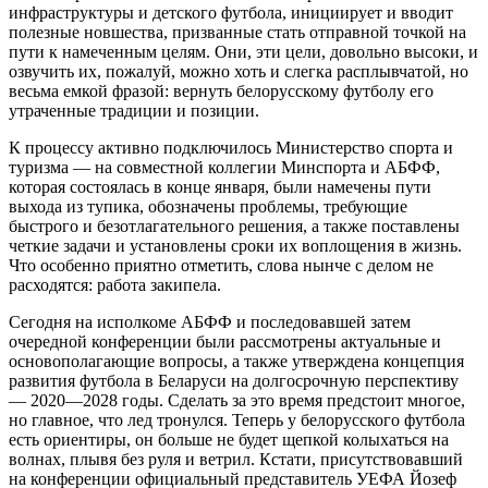
инфраструктуры и детского футбола, инициирует и вводит
полезные новшества, призванные стать отправной точкой на
пути к намеченным целям. Они, эти цели, довольно высоки, и
озвучить их, пожалуй, можно хоть и слегка расплывчатой, но
весьма емкой фразой: вернуть белорусскому футболу его
утраченные традиции и позиции.
К процессу активно подключилось Министерство спорта и
туризма — на совместной коллегии Минспорта и АБФФ,
которая состоялась в конце января, были намечены пути
выхода из тупика, обозначены проблемы, требующие
быстрого и безотлагательного решения, а также поставлены
четкие задачи и установлены сроки их воплощения в жизнь.
Что особенно приятно отметить, слова нынче с делом не
расходятся: работа закипела.
Сегодня на исполкоме АБФФ и последовавшей затем
очередной конференции были рассмотрены актуальные и
основополагающие вопросы, а также утверждена концепция
развития футбола в Беларуси на долгосрочную перспективу
— 2020—2028 годы. Сделать за это время предстоит многое,
но главное, что лед тронулся. Теперь у белорусского футбола
есть ориентиры, он больше не будет щепкой колыхаться на
волнах, плывя без руля и ветрил. Кстати, присутствовавший
на конференции официальный представитель УЕФА Йозеф