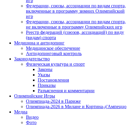
игр
Федерации, союзы, ассоциации по видам спорта,
включенные в программу зимних Олимпийский
игр
Федерации, союзы, ассоциации по видам спорта,
не включенные в программу Олимпийских игр
Реестр федераций (союзов, ассоциаций) по виду
(видам) спорта
Медицина и антидопинг
Медицинское обеспечение
Антидопинговый контроль
Законодательство
Физическая культура и спорт
Законы
Указы
Постановления
Приказы
Разъяснения и комментарии
Олимпийские Игры
Олимпиада-2024 в Париже
Олимпиада-2026 в Милане и Кортина-д'Ампеццо
Медиа
Видео
Фото