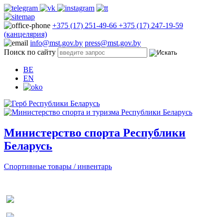
+375 (17) 251-49-66
+375 (17) 247-19-59
(канцелярия)
info@mst.gov.by
press@mst.gov.by
Поиск по сайту
BE
EN
Министерство спорта Республики
Беларусь
Спортивные товары / инвентарь