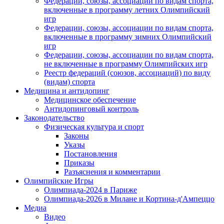
Федерации, союзы, ассоциации по видам спорта,
включенные в программу летних Олимпийский
игр
Федерации, союзы, ассоциации по видам спорта,
включенные в программу зимних Олимпийский
игр
Федерации, союзы, ассоциации по видам спорта,
не включенные в программу Олимпийских игр
Реестр федераций (союзов, ассоциаций) по виду
(видам) спорта
Медицина и антидопинг
Медицинское обеспечение
Антидопинговый контроль
Законодательство
Физическая культура и спорт
Законы
Указы
Постановления
Приказы
Разъяснения и комментарии
Олимпийские Игры
Олимпиада-2024 в Париже
Олимпиада-2026 в Милане и Кортина-д'Ампеццо
Медиа
Видео