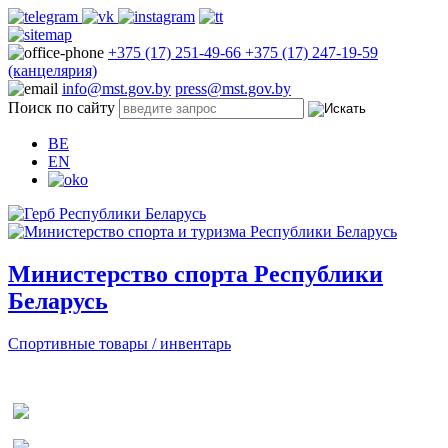
+375 (17) 251-49-66
+375 (17) 247-19-59
(канцелярия)
info@mst.gov.by
press@mst.gov.by
Поиск по сайту
BE
EN
Министерство спорта Республики
Беларусь
Спортивные товары / инвентарь