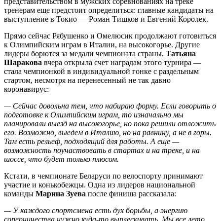
представительством в мужских соревнованиях на треке
тренерам еще предстоит определиться: главные кандидаты на
выступление в Токио — Роман Тишков и Евгений Королек.
Прямо сейчас Рябушенко и Омелюсик продолжают готовиться
к Олимпийским играм в Италии, на высокогорье. Другие
лидеры борются за медали чемпионата страны.
Татьяна
Шаракова
вчера открыла счет наградам этого турнира —
стала чемпионкой в индивидуальной гонке с раздельным
стартом, несмотря на перенесенный не так давно
коронавирус:
— Сейчас довольна тем, что набираю форму. Если говорить о
подготовке к Олимпийским играм, то изначально мы
планировали выезд на высокогорье, но пока решили отложить
его. Возможно, выедем в Италию, но на равнину, а не в горы.
Там есть рельеф, подходящий для работы. А еще —
возможность поучаствовать в стартах и на треке, и на
шоссе, что будет только плюсом.
Кстати, в чемпионате Беларуси по велоспорту принимают
участие и конькобежцы. Одна из лидеров национальной
команды
Марина Зуева
после финиша рассказала:
— У каждого спортсмена есть дух борьбы, а энергию
соперничества нужно куда‑то выплескивать. Мы все лето