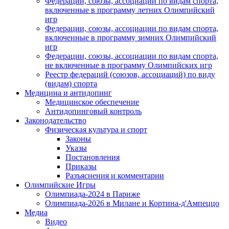
Федерации, союзы, ассоциации по видам спорта,
включенные в программу летних Олимпийский
игр
Федерации, союзы, ассоциации по видам спорта,
включенные в программу зимних Олимпийский
игр
Федерации, союзы, ассоциации по видам спорта,
не включенные в программу Олимпийских игр
Реестр федераций (союзов, ассоциаций) по виду
(видам) спорта
Медицина и антидопинг
Медицинское обеспечение
Антидопинговый контроль
Законодательство
Физическая культура и спорт
Законы
Указы
Постановления
Приказы
Разъяснения и комментарии
Олимпийские Игры
Олимпиада-2024 в Париже
Олимпиада-2026 в Милане и Кортина-д'Ампеццо
Медиа
Видео