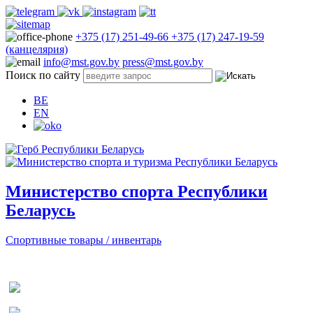
+375 (17) 251-49-66
+375 (17) 247-19-59
(канцелярия)
info@mst.gov.by
press@mst.gov.by
Поиск по сайту
BE
EN
Министерство спорта Республики
Беларусь
Спортивные товары / инвентарь