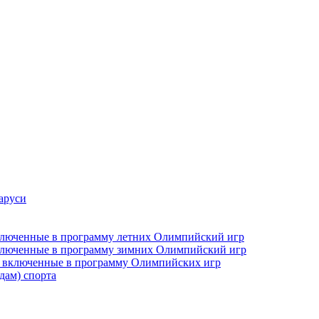
аруси
включенные в программу летних Олимпийский игр
включенные в программу зимних Олимпийский игр
не включенные в программу Олимпийских игр
дам) спорта