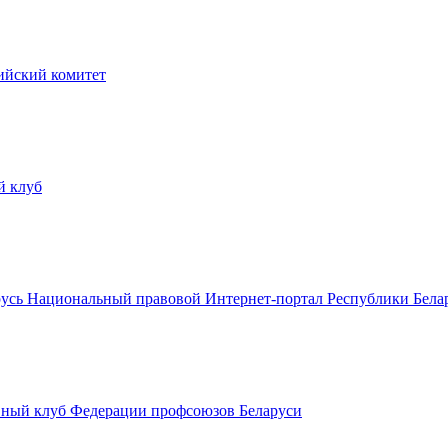
йский комитет
й клуб
Национальный правовой Интернет-портал Республики Бела
ный клуб Федерации профсоюзов Беларуси