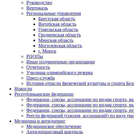
Руководство
Вертикаль
Региональные управления
Брестская область
Витебская область
Гомельская область
Гродненская область
Минская область
Могилевская область
г. Минск
РЦОПы
Иные подчиненные организации
Отчетность
Училища олимпийского резерва
Пресс-служба
История отрасли физической культуры и спорта Бел
Новости
Республиканские федерации
Федерации, союзы, ассоциации по видам спорта, 
Федерации, союзы, ассоциации по видам спорта, 
Федерации, союзы, ассоциации по видам спорта, 
Реестр федераций (союзов, ассоциаций) по виду (ви
Медицина и антидопинг
Медицинское обеспечение
Антидопинговый контроль