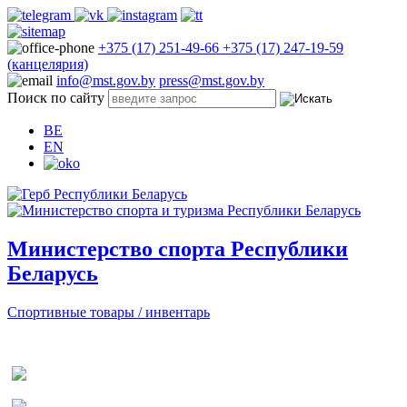
+375 (17) 251-49-66
+375 (17) 247-19-59
(канцелярия)
info@mst.gov.by
press@mst.gov.by
Поиск по сайту
BE
EN
Министерство спорта Республики
Беларусь
Спортивные товары / инвентарь