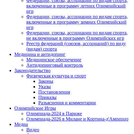
Федерации, союзы, ассоциации по видам спорта,
включенные в программу летних Олимпийский
игр
Федерации, союзы, ассоциации по видам спорта,
включенные в программу зимних Олимпийский
игр
Федерации, союзы, ассоциации по видам спорта,
не включенные в программу Олимпийских игр
Реестр федераций (союзов, ассоциаций) по виду
(видам) спорта
Медицина и антидопинг
Медицинское обеспечение
Антидопинговый контроль
Законодательство
Физическая культура и спорт
Законы
Указы
Постановления
Приказы
Разъяснения и комментарии
Олимпийские Игры
Олимпиада-2024 в Париже
Олимпиада-2026 в Милане и Кортина-д'Ампеццо
Медиа
Видео