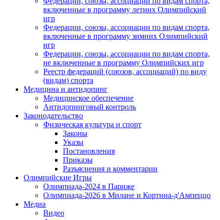
Федерации, союзы, ассоциации по видам спорта,
включенные в программу летних Олимпийский
игр
Федерации, союзы, ассоциации по видам спорта,
включенные в программу зимних Олимпийский
игр
Федерации, союзы, ассоциации по видам спорта,
не включенные в программу Олимпийских игр
Реестр федераций (союзов, ассоциаций) по виду
(видам) спорта
Медицина и антидопинг
Медицинское обеспечение
Антидопинговый контроль
Законодательство
Физическая культура и спорт
Законы
Указы
Постановления
Приказы
Разъяснения и комментарии
Олимпийские Игры
Олимпиада-2024 в Париже
Олимпиада-2026 в Милане и Кортина-д'Ампеццо
Медиа
Видео