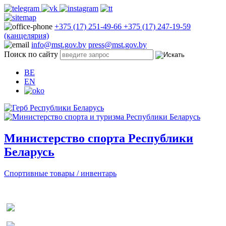
+375 (17) 251-49-66
+375 (17) 247-19-59
(канцелярия)
info@mst.gov.by
press@mst.gov.by
Поиск по сайту
BE
EN
Министерство спорта Республики
Беларусь
Спортивные товары / инвентарь