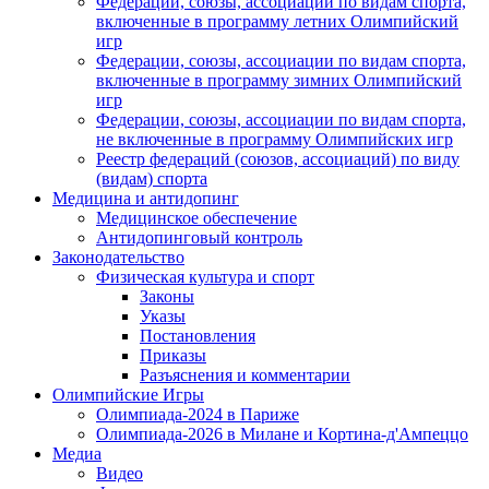
Федерации, союзы, ассоциации по видам спорта,
включенные в программу летних Олимпийский
игр
Федерации, союзы, ассоциации по видам спорта,
включенные в программу зимних Олимпийский
игр
Федерации, союзы, ассоциации по видам спорта,
не включенные в программу Олимпийских игр
Реестр федераций (союзов, ассоциаций) по виду
(видам) спорта
Медицина и антидопинг
Медицинское обеспечение
Антидопинговый контроль
Законодательство
Физическая культура и спорт
Законы
Указы
Постановления
Приказы
Разъяснения и комментарии
Олимпийские Игры
Олимпиада-2024 в Париже
Олимпиада-2026 в Милане и Кортина-д'Ампеццо
Медиа
Видео