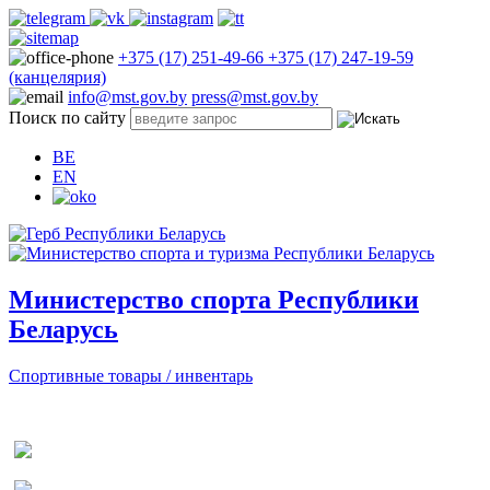
+375 (17) 251-49-66
+375 (17) 247-19-59
(канцелярия)
info@mst.gov.by
press@mst.gov.by
Поиск по сайту
BE
EN
Министерство спорта Республики
Беларусь
Спортивные товары / инвентарь