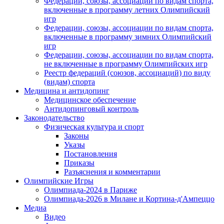
Федерации, союзы, ассоциации по видам спорта,
включенные в программу летних Олимпийский
игр
Федерации, союзы, ассоциации по видам спорта,
включенные в программу зимних Олимпийский
игр
Федерации, союзы, ассоциации по видам спорта,
не включенные в программу Олимпийских игр
Реестр федераций (союзов, ассоциаций) по виду
(видам) спорта
Медицина и антидопинг
Медицинское обеспечение
Антидопинговый контроль
Законодательство
Физическая культура и спорт
Законы
Указы
Постановления
Приказы
Разъяснения и комментарии
Олимпийские Игры
Олимпиада-2024 в Париже
Олимпиада-2026 в Милане и Кортина-д'Ампеццо
Медиа
Видео