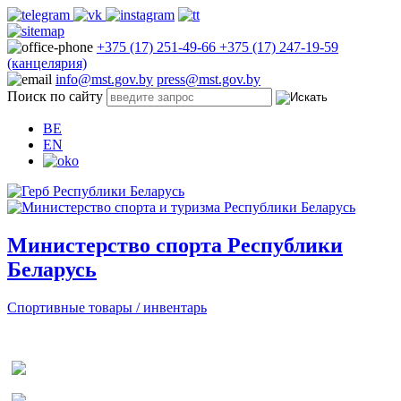
+375 (17) 251-49-66
+375 (17) 247-19-59
(канцелярия)
info@mst.gov.by
press@mst.gov.by
Поиск по сайту
BE
EN
Министерство спорта Республики
Беларусь
Спортивные товары / инвентарь