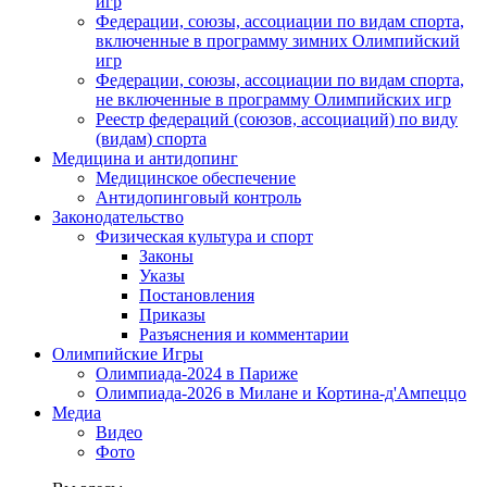
игр
Федерации, союзы, ассоциации по видам спорта,
включенные в программу зимних Олимпийский
игр
Федерации, союзы, ассоциации по видам спорта,
не включенные в программу Олимпийских игр
Реестр федераций (союзов, ассоциаций) по виду
(видам) спорта
Медицина и антидопинг
Медицинское обеспечение
Антидопинговый контроль
Законодательство
Физическая культура и спорт
Законы
Указы
Постановления
Приказы
Разъяснения и комментарии
Олимпийские Игры
Олимпиада-2024 в Париже
Олимпиада-2026 в Милане и Кортина-д'Ампеццо
Медиа
Видео
Фото