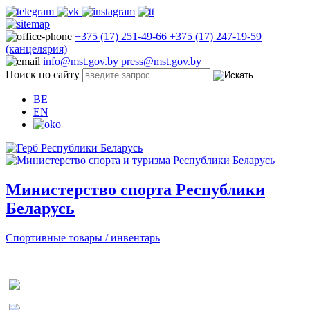
+375 (17) 251-49-66
+375 (17) 247-19-59
(канцелярия)
info@mst.gov.by
press@mst.gov.by
Поиск по сайту
BE
EN
Министерство спорта Республики
Беларусь
Спортивные товары / инвентарь