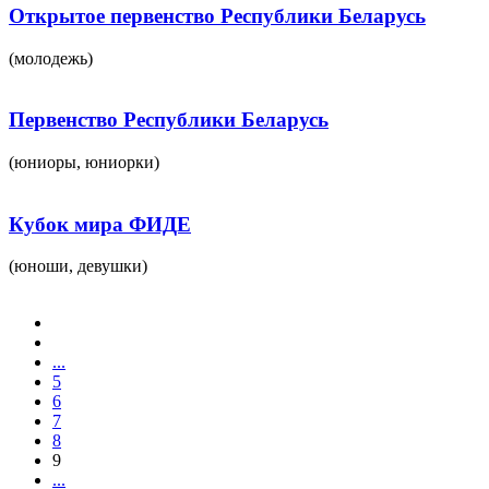
Открытое первенство Республики Беларусь
(молодежь)
Первенство Республики Беларусь
(юниоры, юниорки)
Кубок мира ФИДЕ
(юноши, девушки)
...
5
6
7
8
9
...