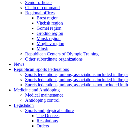
Senior officials
Chain of command
Regional offices
Brest region
Vitebsk region
Gomel region
Grodno region
Minsk region
Mogilev region
Minsk
Republican Centers of Olympic Training
Other subordinate organizations
News
Republican Sports Federations
Sports federations, unions, associations included in t
Sports federations, unions, associations included in th
Sports federations, unions, associations not included in
Medicine and Antidoping
Medical maintenance
Antidoping control
Legislation
Sports and physical culture
The Decrees
Resolutions
Orders