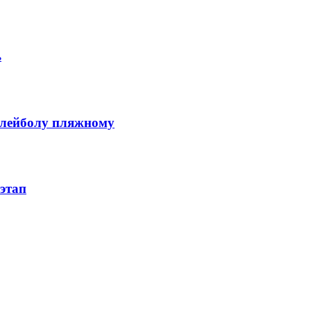
ь
олейболу пляжному
этап