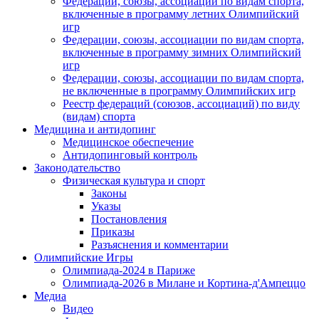
Федерации, союзы, ассоциации по видам спорта,
включенные в программу летних Олимпийский
игр
Федерации, союзы, ассоциации по видам спорта,
включенные в программу зимних Олимпийский
игр
Федерации, союзы, ассоциации по видам спорта,
не включенные в программу Олимпийских игр
Реестр федераций (союзов, ассоциаций) по виду
(видам) спорта
Медицина и антидопинг
Медицинское обеспечение
Антидопинговый контроль
Законодательство
Физическая культура и спорт
Законы
Указы
Постановления
Приказы
Разъяснения и комментарии
Олимпийские Игры
Олимпиада-2024 в Париже
Олимпиада-2026 в Милане и Кортина-д'Ампеццо
Медиа
Видео