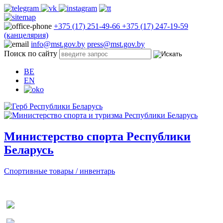
+375 (17) 251-49-66
+375 (17) 247-19-59
(канцелярия)
info@mst.gov.by
press@mst.gov.by
Поиск по сайту
BE
EN
Министерство спорта Республики
Беларусь
Спортивные товары / инвентарь