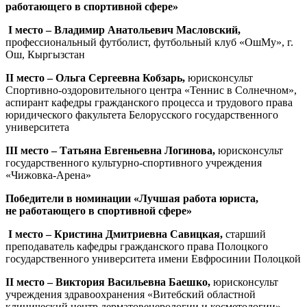
работающего в спортивной сфере»
I место – Владимир Анатольевич Масловский,
профессиональный футболист, футбольный клуб «ОшМу», г.
Ош, Кыргызстан
II место – Ольга Сергеевна Кобзарь,
юрисконсульт
Спортивно-оздоровительного центра «Теннис в Солнечном»,
аспирант кафедры гражданского процесса и трудового права
юридического факультета Белорусского государственного
университета
III место – Татьяна Евгеньевна Логинова,
юрисконсульт
государственного культурно-спортивного учреждения
«Чижовка-Арена»
Победители в номинации «Лучшая работа юриста,
не работающего в спортивной сфере»
I место – Кристина Дмитриевна Савицкая,
старший
преподаватель кафедры гражданского права Полоцкого
государственного университета имени Евфросинии Полоцкой
II место – Виктория Васильевна Баешко,
юрисконсульт
учреждения здравоохранения «Витебский областной
клинический центр дерматовенерологии и косметологии»