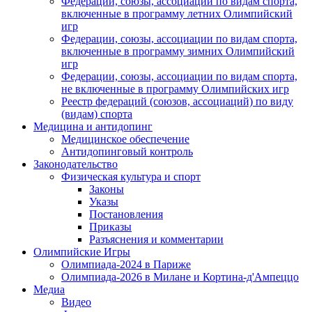
Федерации, союзы, ассоциации по видам спорта,
включенные в программу летних Олимпийский
игр
Федерации, союзы, ассоциации по видам спорта,
включенные в программу зимних Олимпийский
игр
Федерации, союзы, ассоциации по видам спорта,
не включенные в программу Олимпийских игр
Реестр федераций (союзов, ассоциаций) по виду
(видам) спорта
Медицина и антидопинг
Медицинское обеспечение
Антидопинговый контроль
Законодательство
Физическая культура и спорт
Законы
Указы
Постановления
Приказы
Разъяснения и комментарии
Олимпийские Игры
Олимпиада-2024 в Париже
Олимпиада-2026 в Милане и Кортина-д'Ампеццо
Медиа
Видео