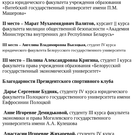
курса юридического факультета учреждения образования
«Витебский государственный университет имени П.М.
Машерова»
II место – Марат Мухаммядович Валитов,
курсант ||| курса
факультета милиции общественной безопасности «Академия
Министерства внутренних дел Республики Беларусь»
III место – Ангелина Владимировна Высоцкая,
студент IV курса
юридического факультета Белорусского государственного университета
III место – Полина Александровна Кригина,
студент I курса
факультета права учреждения образования «Белорусский
государственный экономический университет»
Благодарности Президентского спортивного клуба
Дарье Сергеевне Будняк,
студенту IV курса юридического
факультета Полоцкого государственного университета имени
Евфросинии Полоцкой
Анне Игоревне Демидьковой,
студенту III курса факультета
экономики и права Могилевского государственного
университета имени А.А. Кулешова
Анастасии Игоревне Жихаревой,
студенту IV курса