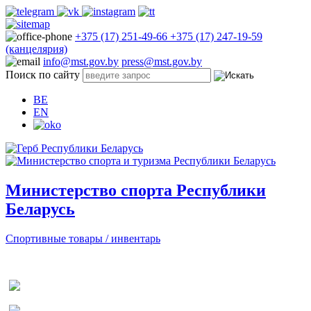
+375 (17) 251-49-66
+375 (17) 247-19-59
(канцелярия)
info@mst.gov.by
press@mst.gov.by
Поиск по сайту
BE
EN
Министерство спорта Республики
Беларусь
Спортивные товары / инвентарь